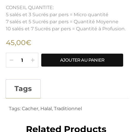
CONSEIL QUANTITE:
5 salés et 3 Sucrés par pers = Micro quantité
7 salés et 5 Sucrés par pers = Quantité Moyenne
10 salés et 7 Sucrés par pers = Quantité à Profusion.
45,00€
AJOUTER AU PANIER
Tags
Tags:
Cacher
,
Halal
,
Traditionnel
Related Products