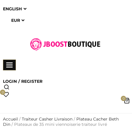
ENGLISH
EUR
Toggle
navigation
LOGIN
REGISTER
0
0
Accueil
/
Traiteur Casher Livraison
/
Plateau Cacher Beth
Din
/ Plateaux de 35 mini viennoiserie traiteur livré