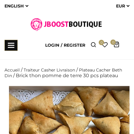
ENGLISH
EUR
0
0
Toggle
LOGIN
REGISTER
navigation
/
/
Accueil
Traiteur Casher Livraison
Plateau Cacher Beth
/ Brick thon pomme de terre 30 pcs plateau
Din