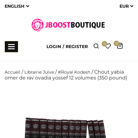
ENGLISH
EUR
0
0
Toggle
LOGIN
REGISTER
navigation
/
/
/ Chout yabia
Accueil
Librairie Juive
#Royal Kodesh
omer de rav ovadia yossef 12 volumes (350 pound)