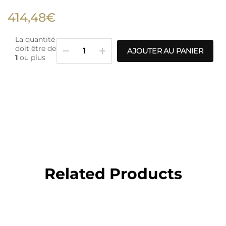
414,48€
La quantité
doit être de
AJOUTER AU PANIER
1
ou plus
Related Products