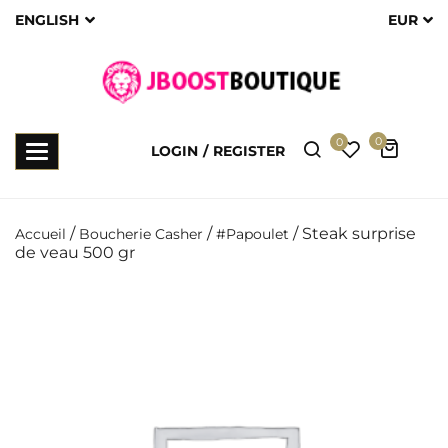
ENGLISH
EUR
0
0
Toggle
LOGIN
REGISTER
navigation
/
/
/ Steak surprise
Accueil
Boucherie Casher
#Papoulet
de veau 500 gr