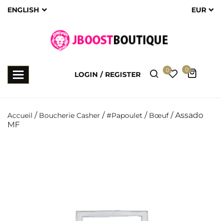
ENGLISH
EUR
0
0
Toggle
LOGIN
REGISTER
navigation
/
/
/
/ Assado
Accueil
Boucherie Casher
#Papoulet
Bœuf
MF